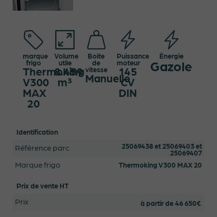
marque
Volume
Boite
Puissance
Énergie
Gazole
frigo
utile
de
moteur
Thermoking
8.459
145
vitesse
Manuelle
V300
m³
CV
MAX
DIN
20
Identification
25069438 et 25069403 et
Référence parc
25069407
Marque frigo
Thermoking V300 MAX 20
Prix de vente HT
Prix
à partir de 46 650€