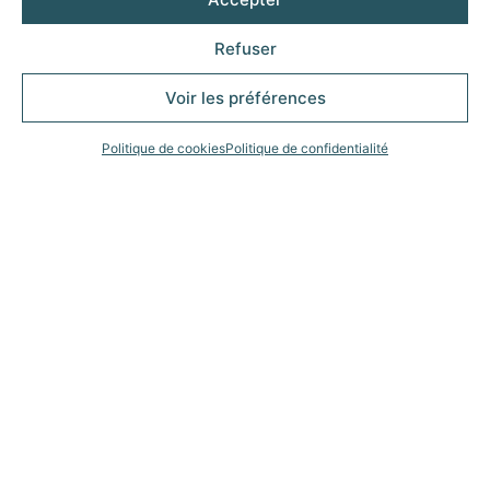
Agence Froid Services Bouxières-sous-
Refuser
Froidmont
Voir les préférences
07 63 51 33 83
Politique de cookies
Politique de confidentialité
03 83 83 22 98
Voir les véhicules de l'agence
Vous souhaitez des renseignements sur le véhicule