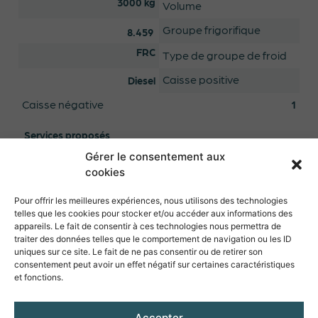
3000 kg
Volume
Groupe frigorifique
8.459
FRC
Type de groupe de froid
Caisse positive
Diesel
Caisse négative
1
Services proposés
Gérer le consentement aux
cookies
Demande de devis
Pour offrir les meilleures expériences, nous utilisons des technologies
telles que les cookies pour stocker et/ou accéder aux informations des
appareils. Le fait de consentir à ces technologies nous permettra de
Une question ?
traiter des données telles que le comportement de navigation ou les ID
Contactez directement l’agence via le formulaire ci-
uniques sur ce site. Le fait de ne pas consentir ou de retirer son
dessous
consentement peut avoir un effet négatif sur certaines caractéristiques
et fonctions.
Contacter l'agence
Accepter