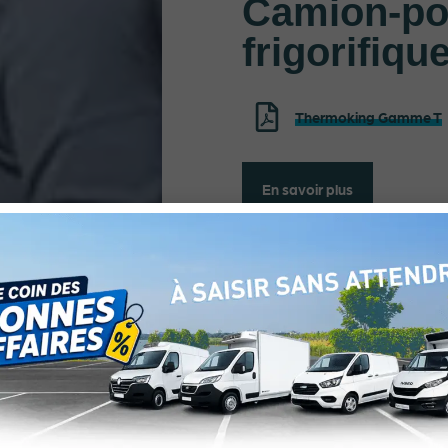
Camion-po
frigorifiqu
Thermoking Gamme T
En savoir plus