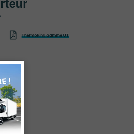
rteur
e
Thermoking Gamme UT