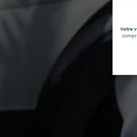
Votre v
comprom