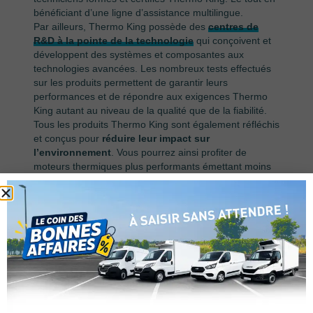
bénéficiant d’une ligne d’assistance multilingue.
Par ailleurs, Thermo King possède des
centres de
R&D à la pointe de la technologie
qui conçoivent et
développent des systèmes et composantes aux
technologies avancées. Les nombreux tests effectués
sur les produits permettent de garantir leurs
performances et de répondre aux exigences Thermo
King autant au niveau de la qualité que de la fiabilité.
Tous les produits Thermo King sont également réfléchis
et conçus pour
réduire leur impact sur
l’environnement
. Vous pourrez ainsi profiter de
moteurs thermiques plus performants émettant moins
de CO2 et réduisant votre facture de carburant. Cette
recherche de solution ancrée dans le développement
durable et le respect de l’environnement ont permis à
Thermo King de concevoir des systèmes à température
contrôlée électrique, hybride ou encore cryogénique
qui répondent tous aux réglementations en vigueur.