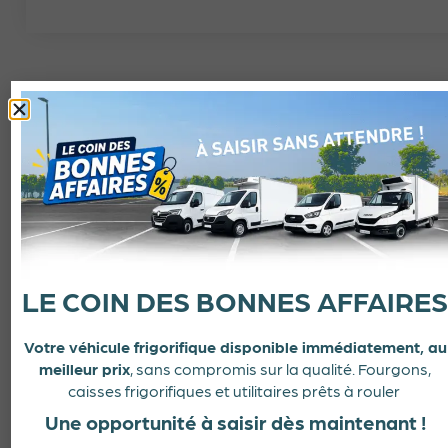
Les services
proposés
par Froid Services
LE COIN DES BONNES AFFAIRES
Bouxières-sous-
Votre véhicule frigorifique disponible immédiatement, au
Froidmont
meilleur prix
, sans compromis sur la qualité. Fourgons,
caisses frigorifiques et utilitaires prêts à rouler
Une opportunité à saisir dès maintenant !
Retrouvez tous les services proposés par votre