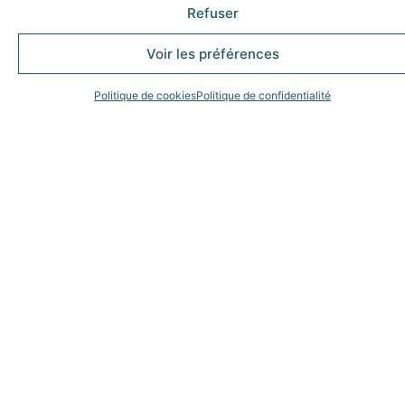
Refuser
Voir les préférences
Politique de cookies
Politique de confidentialité
Inscrivez-vous à notre newsletter
pour suivre nos actualités
S'abonner
Froid et Services est un réseau de 8 concessions THERMOKING,
(Constructeur et leader mondial du froid roulant). Concessionnaire
majeur en France et en Europe, Froid & Services met à votre