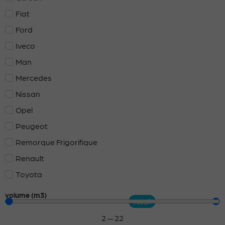
Fiat
Ford
Iveco
Man
Mercedes
Nissan
Opel
Peugeot
Remorque Frigorifique
Renault
Toyota
volume (m3)
Neuf
2
—
22