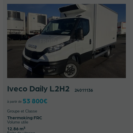
Iveco Daily L2H2
24011136
53 800€
à partir de
Groupe et Classe
Thermoking FRC
Volume utile
12.86 m³