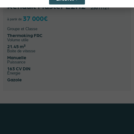
Renault Master L2H2
23011121
37 000€
à partir de
Groupe et Classe
Thermoking FRC
Volume utile
21.45 m³
Boite de vitesse
Manuelle
Puissance
163 CV DIN
Énergie
Gazole