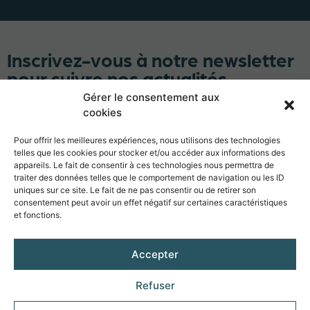
Inscrivez-vous à notre newsletter
pour suivre nos actualités
Gérer le consentement aux
cookies
Pour offrir les meilleures expériences, nous utilisons des technologies
telles que les cookies pour stocker et/ou accéder aux informations des
appareils. Le fait de consentir à ces technologies nous permettra de
S'abonner
traiter des données telles que le comportement de navigation ou les ID
uniques sur ce site. Le fait de ne pas consentir ou de retirer son
consentement peut avoir un effet négatif sur certaines caractéristiques
et fonctions.
Froid et Services est un réseau de 8 concessions THERMOKING,
(Constructeur et leader mondial du froid roulant). Concessionnaire
Accepter
majeur en France et en Europe, Froid & Services met à votre
disposition une gamme complète de produits et de services pour
Refuser
vous apporter la performance, la fiabilité et la souplesse que vous
recherchez.