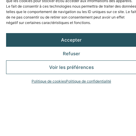
que les cookies pour stocker et/ou accéder aux informations des appareils.
Le fait de consentir à ces technologies nous permettra de traiter des donnée
telles que le comportement de navigation ou les ID uniques sur ce site. Le fai
de ne pas consentir ou de retirer son consentement peut avoir un effet
négatif sur certaines caractéristiques et fonctions.
Accepter
Inscrivez-vous à notre newsletter
Refuser
pour suivre nos actualités
Voir les préférences
Politique de cookies
Politique de confidentialité
S'abonner
Froid et Services est un réseau de 8 concessions THERMOKING,
(Constructeur et leader mondial du froid roulant). Concessionnaire