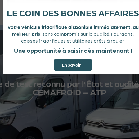
agence
Froid & Services Saint-Cyr-sur-Menthon
.
LE COIN DES BONNES AFFAIRES
Votre véhicule frigorifique disponible immédiatement, au
meilleur prix
, sans compromis sur la qualité. Fourgons,
caisses frigorifiques et utilitaires prêts à rouler
Une opportunité à saisir dès maintenant !
En savoir +
 de test reconnu par l’État et audité
CEMAFROID – ATP