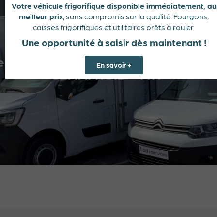
Votre véhicule frigorifique disponible immédiatement, au
meilleur prix
, sans compromis sur la qualité. Fourgons,
caisses frigorifiques et utilitaires prêts à rouler
Une opportunité à saisir dès maintenant !
 de test reconnu par l’État et audité
En savoir +
CEMAFROID – ATP